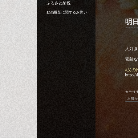
ふるさと納税
動画撮影に関するお願い
明
大好き
素敵な
#父の
http://
カテゴ
お知ら