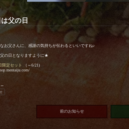
日は父の日
なお父さんに、感謝の気持ちが伝わるといいですね♪
父の日となりますように★
日限定セット
（～6/21)
shop.mentaiju.com/
リー
せ
前のお知らせ