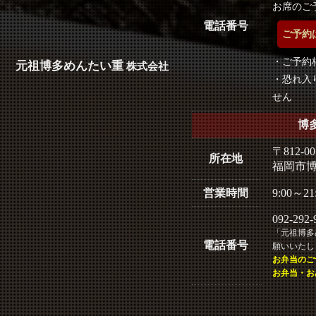
お席のご
電話番号
ご予約
・ご予約枠
元祖博多めんたい重
株式会社
・恐れ入
せん
博
〒812-00
所在地
福岡市博
営業時間
9:00～21
092-292-
「元祖博多
電話番号
願いいたし
お弁当のご
お弁当・お