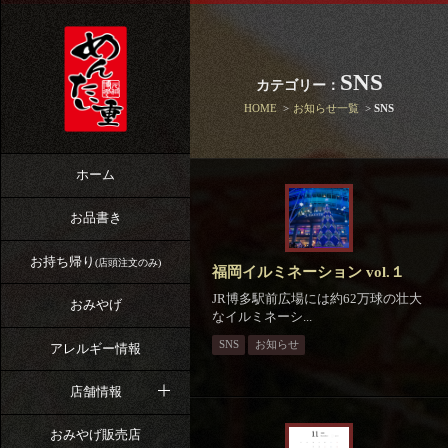
SNS
カテゴリー：
HOME
お知らせ一覧
SNS
ホーム
お品書き
お持ち帰り
(店頭注文のみ)
福岡イルミネーション vol.１
JR博多駅前広場には約62万球の壮大
おみやげ
なイルミネーシ...
SNS
お知らせ
アレルギー情報
店舗情報
おみやげ販売店