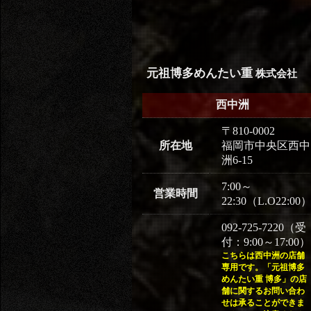
元祖博多めんたい重
株式会社
西中洲
〒810-0002
所在地
福岡市中央区西中
洲6-15
7:00～
営業時間
22:30（L.O22:00
092-725-7220（受
付：9:00～17:00）
こちらは西中洲の店舗
専用です。「元祖博多
めんたい重 博多」の店
舗に関するお問い合わ
せは承ることができま