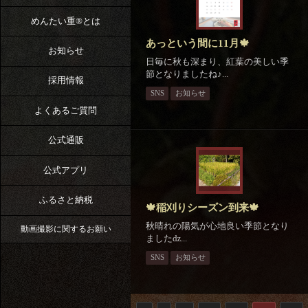
めんたい重®︎とは
あっという間に11月🍁
お知らせ
日毎に秋も深まり、紅葉の美しい季
節となりましたね♪...
採用情報
SNS
お知らせ
よくあるご質問
公式通販
公式アプリ
ふるさと納税
🍁稲刈りシーズン到来🍁
秋晴れの陽気が心地良い季節となり
動画撮影に関するお願い
ましたǳ...
SNS
お知らせ