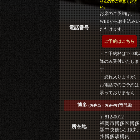
せんのでご注意くださ
い。
お席のご予約は、
WEBからお申込みい
電話番号
ただけます。
ご予約はこちら
・ご予約枠は17:00
降のみ受付いたしま
す
・恐れ入りますが、
お電話でのご予約は
承っておりません
博多
(お弁当・おみやげ専門店)
〒812-0012
福岡市博多区博多
所在地
駅中央街1-1 JR九
州博多駅構内