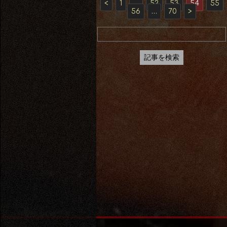
<
1
…
52
53
54
55
56
…
70
>