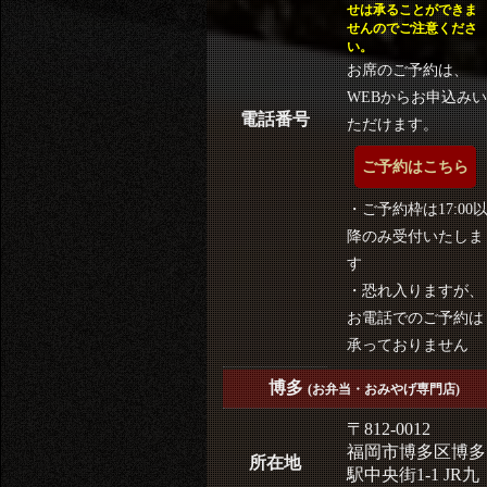
せは承ることができま
せんのでご注意くださ
い。
お席のご予約は、
WEBからお申込みい
電話番号
ただけます。
ご予約はこちら
・ご予約枠は17:00
降のみ受付いたしま
す
・恐れ入りますが、
お電話でのご予約は
承っておりません
博多
(お弁当・おみやげ専門店)
〒812-0012
福岡市博多区博多
所在地
駅中央街1-1 JR九