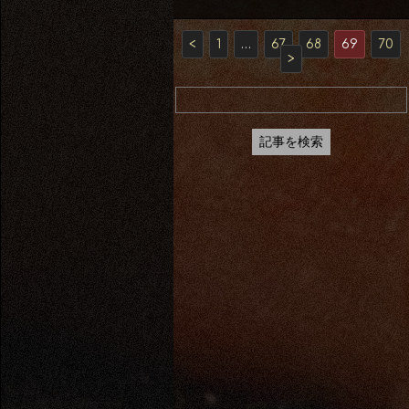
<
1
…
67
68
69
70
>