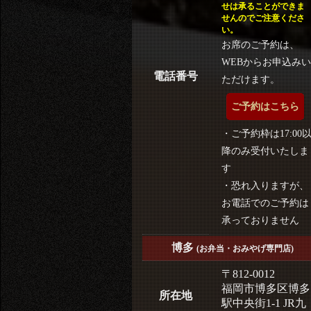
せは承ることができま
せんのでご注意くださ
い。
お席のご予約は、
WEBからお申込みい
電話番号
ただけます。
ご予約はこちら
・ご予約枠は17:00
降のみ受付いたしま
す
・恐れ入りますが、
お電話でのご予約は
承っておりません
博多
(お弁当・おみやげ専門店)
〒812-0012
福岡市博多区博多
所在地
駅中央街1-1 JR九