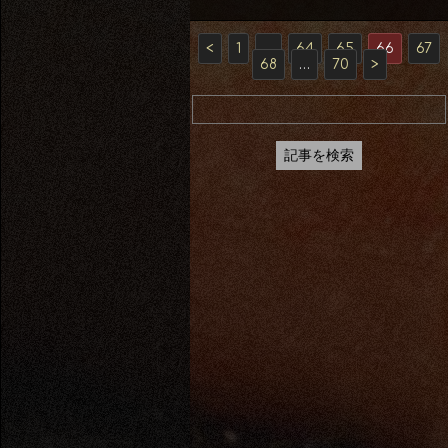
<
1
…
64
65
66
67
68
…
70
>