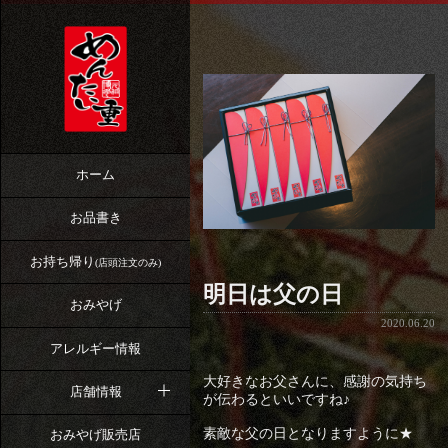
ホーム
お品書き
お持ち帰り
(店頭注文のみ)
明日は父の日
おみやげ
2020.06.20
アレルギー情報
大好きなお父さんに、感謝の気持ち
店舗情報
が伝わるといいですね♪
素敵な父の日となりますように★
おみやげ販売店