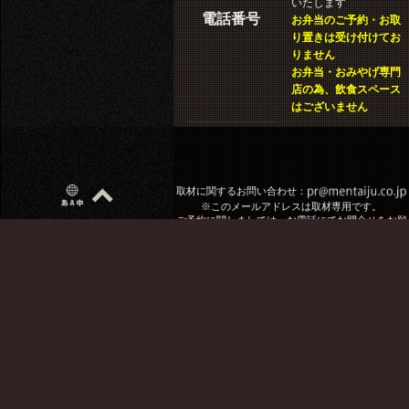
いたします
電話番号
お弁当のご予約・お取
り置きは受け付けてお
りません
お弁当・おみやげ専門
店の為、飲食スペース
はございません
取材に関するお問い合わせ：
※このメールアドレスは取材専用です。
ご予約に関しましては、お電話にてお問合せをお願
いいたします。
サイトポリシー・個人情報保護方針
次世代育成支援対策推進法 一般事業主行動計画
女性活躍推進法 行動計画
※当サイトのコンテンツは一部機械翻訳を含みます
※「めんたい重」は元祖博多めんたい重株式会社の登録商標で
す。