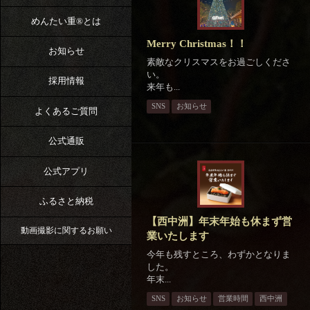
めんたい重®︎とは
Merry Christmas！！
お知らせ
素敵なクリスマスをお過ごしくださ
い。
採用情報
来年も...
SNS
お知らせ
よくあるご質問
公式通販
公式アプリ
ふるさと納税
【西中洲】年末年始も休まず営
動画撮影に関するお願い
業いたします
今年も残すところ、わずかとなりま
した。
年末...
SNS
お知らせ
営業時間
西中洲