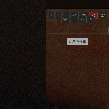
<
1
…
24
25
26
27
28
…
70
>