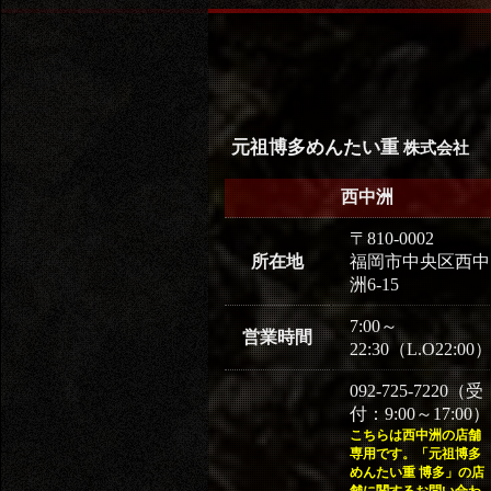
元祖博多めんたい重
株式会社
西中洲
〒810-0002
所在地
福岡市中央区西中
洲6-15
7:00～
営業時間
22:30（L.O22:00
092-725-7220（受
付：9:00～17:00）
こちらは西中洲の店舗
専用です。「元祖博多
めんたい重 博多」の店
舗に関するお問い合わ