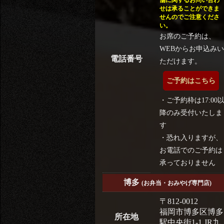
せは承ることができま
せんのでご注意くださ
い。
お席のご予約は、
WEBからお申込みい
電話番号
ただけます。
ご予約はこちら
・ご予約枠は17:00
降のみ受付いたしま
す
・恐れ入りますが、
お電話でのご予約は
承っておりません
博多
(お弁当・おみやげ専門店)
〒812-0012
福岡市博多区博多
所在地
駅中央街1-1 JR九