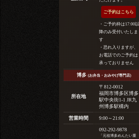
ご予約はこちら
・ご予約枠は17:00
降のみ受付いたしま
す
・恐れ入りますが、
お電話でのご予約は
承っておりません
博多
(お弁当・おみやげ専門店)
〒812-0012
福岡市博多区博多
所在地
駅中央街1-1 JR九
州博多駅構内
営業時間
9:00～21:00
092-292-9878
「元祖博多めんたい重