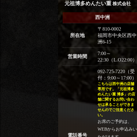
元祖博多めんたい重
株式会社
西中洲
〒810-0002
所在地
福岡市中央区西中
洲6-15
7:00～
営業時間
22:30（L.O22:00
092-725-7220（受
付：9:00～17:00）
こちらは西中洲の店舗
専用です。「元祖博多
めんたい重 博多」の店
舗に関するお問い合わ
せは承ることができま
せんのでご注意くださ
い。
お席のご予約は、
WEBからお申込みい
電話番号
ただけます。