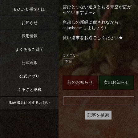
雲ひとつない透きとおる青空が広が
めんたい重®︎とは
っていますよ～♪
窓越しの新緑に癒されながら
お知らせ
enjoyhome しましょう♪
採用情報
良い週末をお過ごしください★
よくあるご質問
カテゴリー
季節
公式通販
公式アプリ
前のお知らせ
次のお知らせ
ふるさと納税
動画撮影に関するお願い