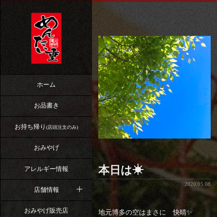
ホーム
お品書き
お持ち帰り
(店頭注文のみ)
おみやげ
本日は☀
アレルギー情報
2020.05.08
店舗情報
おみやげ販売店
地元博多の空はまさに 快晴✨