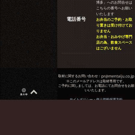
博多」へのお問合せは
こちらの番号へお願い
いたします
電話番号
お弁当のご予約・お取
り置きは受け付けてお
りません
お弁当・おみやげ専門
店の為、飲食スペース
はございません
取材に関するお問い合わせ：
※このメールアドレスは取材専用です。
ご予約に関しましては、お電話にてお問合せをお願
いいたします。
サイトポリシー・個人情報保護方針
次世代育成支援対策推進法 一般事業主行動計画
女性活躍推進法 行動計画
※当サイトのコンテンツは一部機械翻訳を含みます
※「めんたい重」は元祖博多めんたい重株式会社の登録商標で
す。