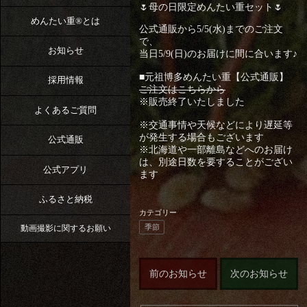
🌷母の日限定めんたい重セット🌷
めんたい重®︎とは
公式通販から5/5(水)までのご注文
で、
お知らせ
当日5/9(日)のお届けに間に合います♪
■元祖博多めんたい重【公式通販】
採用情報
ご注文はこちらから
※販売終了いたしました
よくあるご質問
※交通事情や天候などにより遅延等
が発生する場合もございます
公式通販
※北海道や一部離島などへのお届け
は、別途日数を要することがござい
公式アプリ
ます
ふるさと納税
カテゴリー
季節
動画撮影に関するお願い
前のお知らせ
次のお知らせ