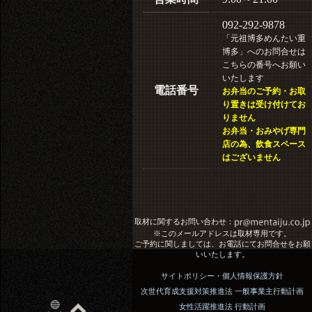
092-292-9878
「元祖博多めんたい重
博多」へのお問合せは
こちらの番号へお願い
いたします
電話番号
お弁当のご予約・お取
り置きは受け付けてお
りません
お弁当・おみやげ専門
店の為、飲食スペース
はございません
取材に関するお問い合わせ：
※このメールアドレスは取材専用です。
ご予約に関しましては、お電話にてお問合せをお願
いいたします。
サイトポリシー・個人情報保護方針
次世代育成支援対策推進法 一般事業主行動計画
女性活躍推進法 行動計画