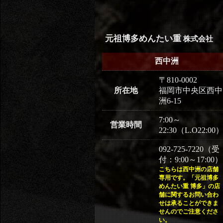
元祖博多めんたい重
株式会社
西中洲
〒810-0002
所在地
福岡市中央区西中
洲6-15
7:00～
営業時間
22:30（L.O22:00
092-725-7220（受
付：9:00～17:00）
こちらは西中洲の店舗
専用です。「元祖博多
めんたい重 博多」の店
舗に関するお問い合わ
せは承ることができま
せんのでご注意くださ
い。