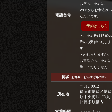
お席のご予約は、
WEBからお申込みい
電話番号
ただけます。
ご予約はこちら
・ご予約枠は17:00
降のみ受付いたしま
す
・恐れ入りますが、
お電話でのご予約は
承っておりません
博多
(お弁当・おみやげ専門店)
〒812-0012
福岡市博多区博多
所在地
駅中央街1-1 JR九
州博多駅構内
営業時間
9:00～21:00