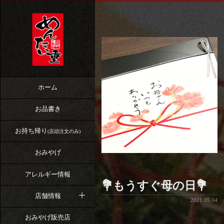
ホーム
お品書き
お持ち帰り
(店頭注文のみ)
おみやげ
アレルギー情報
💐もうすぐ母の日💐
店舗情報
2021.05.04
おみやげ販売店