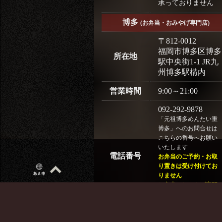
承っておりません
博多
(お弁当・おみやげ専門店)
〒812-0012
福岡市博多区博多
所在地
駅中央街1-1 JR九
州博多駅構内
営業時間
9:00～21:00
092-292-9878
「元祖博多めんたい重
博多」へのお問合せは
こちらの番号へお願い
いたします
電話番号
お弁当のご予約・お取
り置きは受け付けてお
りません
お弁当・おみやげ専門
店の為、飲食スペース
はございません