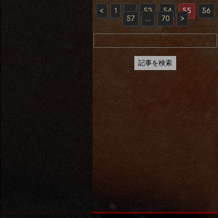
<
1
…
53
54
55
56
57
…
70
>