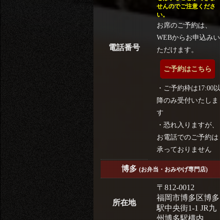
せんのでご注意くださ
い。
お席のご予約は、
WEBからお申込みい
電話番号
ただけます。
ご予約はこちら
・ご予約枠は17:00
降のみ受付いたしま
す
・恐れ入りますが、
お電話でのご予約は
承っておりません
博多
(お弁当・おみやげ専門店)
〒812-0012
福岡市博多区博多
所在地
駅中央街1-1 JR九
州博多駅構内