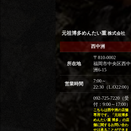
元祖博多めんたい重
株式会社
西中洲
〒810-0002
所在地
福岡市中央区西中
洲6-15
7:00～
営業時間
22:30（L.O22:00
092-725-7220（受
付：9:00～17:00）
こちらは西中洲の店舗
専用です。「元祖博多
めんたい重 博多」の店
舗に関するお問い合わ
せは承ることができま