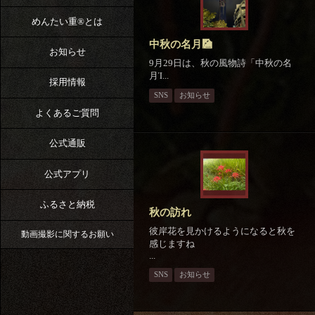
めんたい重®︎とは
中秋の名月🎑
お知らせ
9月29日は、秋の風物詩「中秋の名
月Ἱ...
採用情報
SNS
お知らせ
よくあるご質問
公式通販
公式アプリ
ふるさと納税
秋の訪れ
彼岸花を見かけるようになると秋を
動画撮影に関するお願い
感じますね
...
SNS
お知らせ