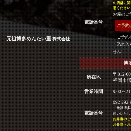
の店舗に関
意ください
お席のご
電話番号
ご予約
・ご予約枠
元祖博多めんたい重
株式会社
・恐れ入
せん
博
〒812-00
所在地
福岡市博
営業時間
9:00～21
092-292-
「元祖博多
電話番号
願いいたし
お弁当のご
お弁当・お