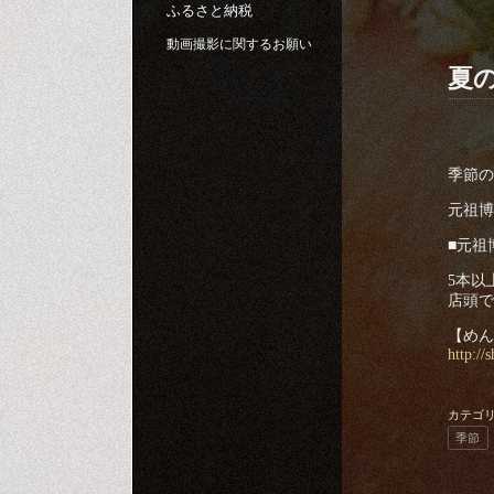
ふるさと納税
動画撮影に関するお願い
夏
季節の
元祖博
■元祖
5本以
店頭で
【めん
http://
カテゴ
季節