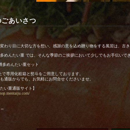
のごあいさつ
変わり目に大切な方を想い、感謝の意を込め贈り物をする風習は、古き
多めんたい重 では、そんな季節のご挨拶において少しでもお手伝いで
博多めんたい重セット
上で専用化粧箱と熨斗をご用意しております。
も通販からでも、お気軽にお問合せくださいませ。
たい重通販サイト】
shop.mentaiju.com/
リー